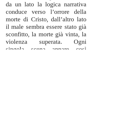
da un lato la logica narrativa
conduce verso l’orrore della
morte di Cristo, dall’altro lato
il male sembra essere stato già
sconfitto, la morte già vinta, la
violenza superata. Ogni
singola scena appare così
abitata da una sottile armonia
che ci prende per mano,
stazione dopo stazione, fino al
momento glorioso della
risurrezione, in cui il giallo,
grazie a un forte contrasto
cromatico con il nero, crea una
sorta di fontana luminosa che
s’innalza irresistibilmente
verso l’alto, attraversando lo